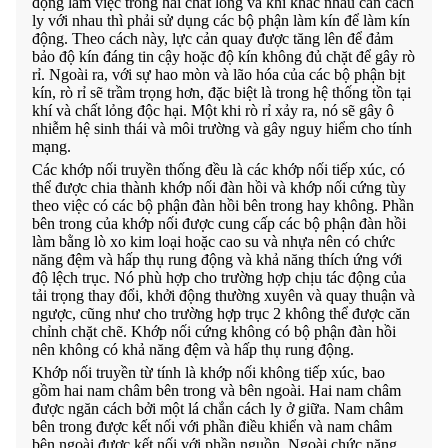
động làm việc trong hai chất lỏng và khí khác nhau cần cách
ly với nhau thì phải sử dụng các bộ phận làm kín để làm kín
động. Theo cách này, lực cản quay được tăng lên để đảm
bảo độ kín đáng tin cậy hoặc độ kín không đủ chặt để gây rò
rỉ. Ngoài ra, với sự hao mòn và lão hóa của các bộ phận bịt
kín, rò rỉ sẽ trầm trọng hơn, đặc biệt là trong hệ thống tồn tại
khí và chất lỏng độc hại. Một khi rò rỉ xảy ra, nó sẽ gây ô
nhiễm hệ sinh thái và môi trường và gây nguy hiểm cho tính
mạng.
Các khớp nối truyền thống đều là các khớp nối tiếp xúc, có
thể được chia thành khớp nối đàn hồi và khớp nối cứng tùy
theo việc có các bộ phận đàn hồi bên trong hay không. Phần
bên trong của khớp nối được cung cấp các bộ phận đàn hồi
làm bằng lò xo kim loại hoặc cao su và nhựa nên có chức
năng đệm và hấp thụ rung động và khả năng thích ứng với
độ lệch trục. Nó phù hợp cho trường hợp chịu tác động của
tải trọng thay đổi, khởi động thường xuyên và quay thuận và
ngược, cũng như cho trường hợp trục 2 không thể được căn
chỉnh chặt chẽ. Khớp nối cứng không có bộ phận đàn hồi
nên không có khả năng đệm và hấp thụ rung động.
Khớp nối truyền từ tính là khớp nối không tiếp xúc, bao
gồm hai nam châm bên trong và bên ngoài. Hai nam châm
được ngăn cách bởi một lá chắn cách ly ở giữa. Nam châm
bên trong được kết nối với phần điều khiển và nam châm
bên ngoài được kết nối với phần nguồn. Ngoài chức năng